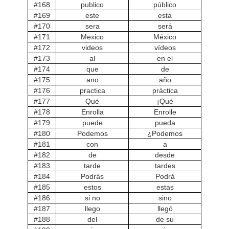
#168
publico
público
#169
este
esta
#170
sera
será
#171
Mexico
México
#172
videos
vídeos
#173
al
en el
#174
que
de
#175
ano
año
#176
practica
práctica
#177
Qué
¡Qué
#178
Enrolla
Enrolle
#179
puede
pueda
#180
Podemos
¿Podemos
#181
con
a
#182
de
desde
#183
tarde
tardes
#184
Podrás
Podrá
#185
estos
estas
#186
si no
sino
#187
llego
llegó
#188
del
de su