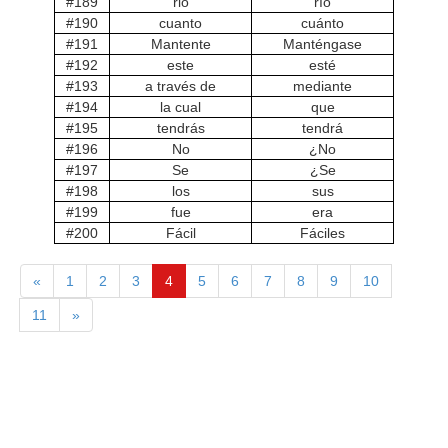
#189
rio
río
#190
cuanto
cuánto
#191
Mantente
Manténgase
#192
este
esté
#193
a través de
mediante
#194
la cual
que
#195
tendrás
tendrá
#196
No
¿No
#197
Se
¿Se
#198
los
sus
#199
fue
era
#200
Fácil
Fáciles
«
1
2
3
4
5
6
7
8
9
10
11
»