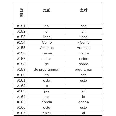
位
之前
之后
置
#151
es
sea
#152
el
un
#153
linea
línea
#154
Cómo
¿Cómo
#155
Ademas
Además
#156
mama
mamá
#157
estes
estés
#158
de
sobre
#159
de programmar
programar
#160
es
son
#161
esta
este
#162
o
u
#163
por
en
#164
los
lo
#165
dónde
donde
#166
esto
ésto
#167
en el
al