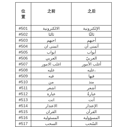
位
之前
之后
置
الإلكترونية
الالكترونية
#501
ثالثًا
ثالثا
#502
أحبهم
احبهم
#503
أتمنى أن
اتمنى ان
#504
أبواب
ابواب
#505
العربيّ
العربي
#506
أغلب الأمور
اغلب الامور
#507
عليه،
عليه
#508
فيها
فيه
#509
منذ
من
#510
أشعر
اشعر
#511
عبارةٌ
عبارة
#512
أتت
اتت
#513
الإعتذار
الاعتذار
#514
القرآن
القران
#515
المسؤولية
المسئولية
#516
السّحب
السحب
#517