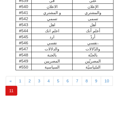
على
فى
#539
الإعلان
الاعلان
#540
والمشتري
و المشتري
#541
تسمى
تسمي
#542
أهل
اهل
#543
أعلم أنك
اعلم انك
#544
أردّ
ارد
#545
نفسي،
نفسي
#546
والدّلالات
والدلالات
#547
بالجنّة
بالجنة
#548
المصريّين
المصريين
#549
السّياسيّة
السياسية
#550
«
1
2
3
4
5
6
7
8
9
10
11