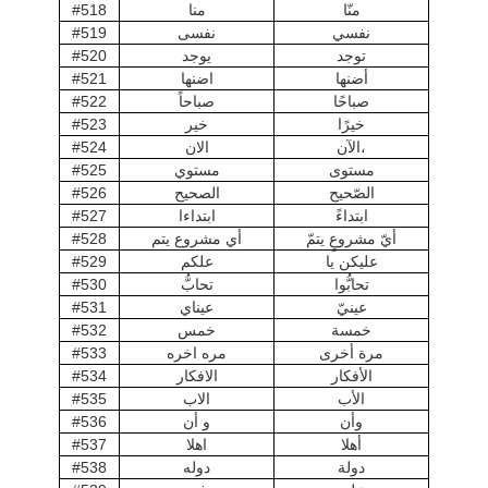
منّا
منا
#518
نفسي
نفسى
#519
توجد
يوجد
#520
أضنها
اضنها
#521
صباحًا
صباحاً
#522
خيرًا
خير
#523
الآن،
الان
#524
مستوى
مستوي
#525
الصّحيح
الصحيح
#526
ابتداءً
ابتداءا
#527
أيّ مشروعٍ يتمّ
أي مشروع يتم
#528
عليكن يا
علكم
#529
تحابُّوا
تحابُّ
#530
عينيّ
عيناي
#531
خمسة
خمس
#532
مرة أخرى
مره اخره
#533
الأفكار
الافكار
#534
الأب
الاب
#535
وأن
و أن
#536
أهلا
اهلا
#537
دولة
دوله
#538