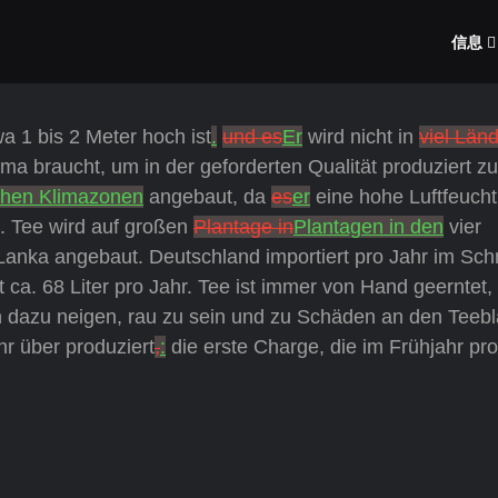
信息
wa 1 bis 2 Meter hoch ist
.
und es
Er
wird nicht in
viel Län
ma braucht, um in der geforderten Qualität produziert zu
chen Klimazonen
angebaut, da
es
er
eine hohe Luftfeucht
t. Tee wird auf großen
Plantage in
Plantagen in den
vier
Lanka angebaut. Deutschland importiert pro Jahr im Schn
 ca. 68 Liter pro Jahr. Tee ist immer von Hand geerntet,
n dazu neigen, rau zu sein und zu Schäden an den Teebl
hr über produziert
,
:
die erste Charge, die im Frühjahr pro