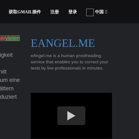
获取GMAIL插件
注册
登录
中国
der
vielen
EANGEL.ME
igkeit
eAngel.me is a human proofreading
service that enables you to correct your
texts by live professionals in minutes.
itt
 um eine
ättern
duziert