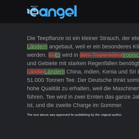
Die Teepflanze ist ein kleiner Strauch, der et
Ländern
angebaut, weil er ein besonderes Kli
werden.
Es
Er
wird in
dem Tropenklima
tropis
und Gebiete mit starken Regenfällen benötig
Länder
Ländern
China, Indien, Kenia und Sri 
51.000 Tonnen Tee. Der Deutsche trinkt somit
hohe Qualität zu erhalten, weil die Maschine
führen. Tee wird in zwei Ernten das ganze Ja
ist, und die zweite Charge im Sommer.
The text above was approved for publishing by the original author.