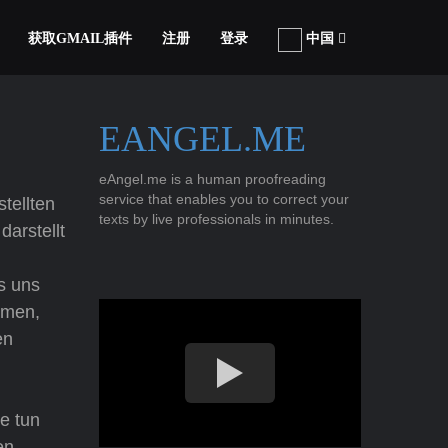
获取GMAIL插件
注册
登录
中国
EANGEL.ME
eAngel.me is a human proofreading
service that enables you to correct your
tellten
texts by live professionals in minutes.
arstellt
s uns
ommen,
en
e tun
en